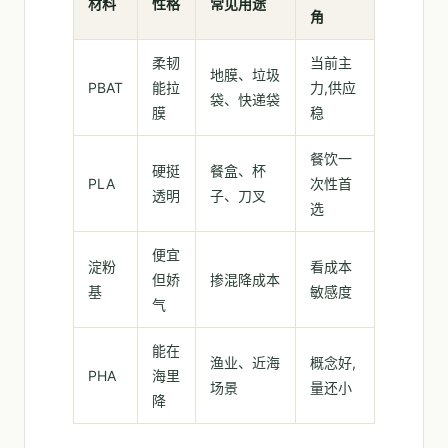
材料
性格
常见用途
角
柔韧
当前主
地膜、垃圾
PBAT
能拉
力,供应
袋、快递袋
膜
稳
餐饮一
硬挺
餐盒、杯
PLA
次性首
透明
子、刀叉
选
便宜
淀粉
看成本
但娇
掺混降成本
基
敏感度
气
能在
渔业、近海
概念好,
PHA
海里
场景
量还小
降