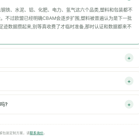
覆盖钢铁、水泥、铝、化肥、电力、氢气这六个品类,塑料和包装都不
费。不过欧盟已经明确CBAM会逐步扩围,塑料被普遍认为是下一批
把碳足迹数据攒起来,别等真收费了才临时准备,那时认证和数据都来不
吗?
降解包装定制方案，请
联系询价
。