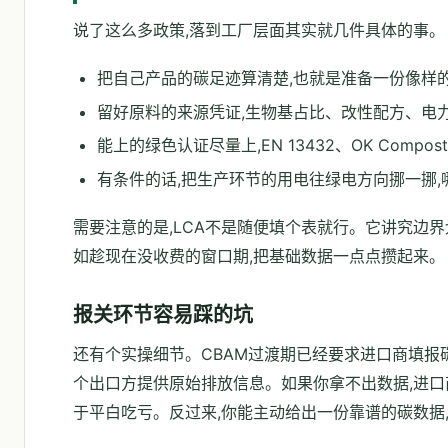
说了这么多政策,落到工厂层面其实就几件具体的事。
把自己产品的碳足迹算清楚,也就是准备一份像样的
留好原料的来源凭证,生物基占比、改性配方、电力
能上的绿色认证尽量上,EN 13432、OK Com
有条件的话,把生产环节的用电往绿电方向挪一挪,
需要注意的是,LCA不是随便填个表就行。它讲究边
如趁现在没收费的窗口期,把基础数据一点点攒起来。
报关环节容易踩的坑
还有个实操细节。CBAM过渡期已经要求进口商填报
个出口方提供原始排放信息。如果你拿不出数据,进口
于平白吃亏。反过来,你能主动给出一份靠谱的碳数据