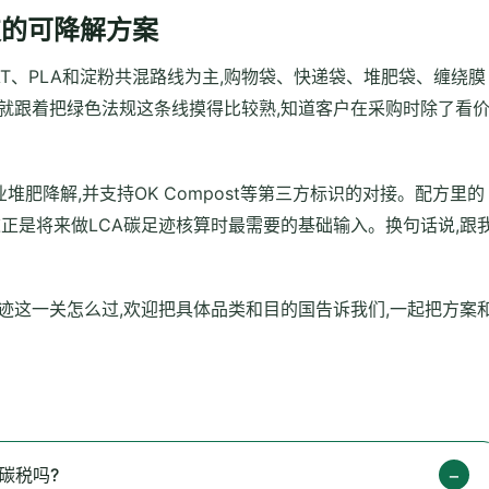
技的可降解方案
AT、PLA和淀粉共混路线为主,购物袋、快递袋、堆肥袋、缠绕膜
就跟着把绿色法规这条线摸得比较熟,知道客户在采购时除了看
业堆肥降解,并支持OK Compost等第三方标识的对接。配方里的
这正是将来做LCA碳足迹核算时最需要的基础输入。换句话说,跟
迹这一关怎么过,欢迎把具体品类和目的国告诉我们,一起把方案
碳税吗?