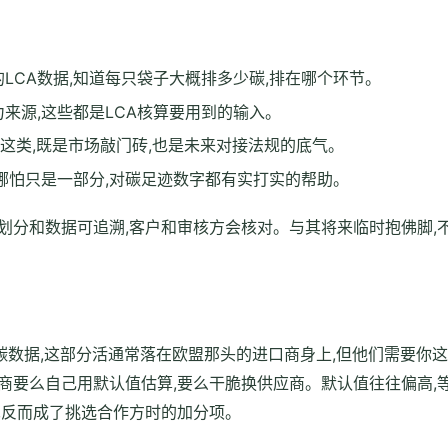
LCA数据,知道每只袋子大概排多少碳,排在哪个环节。
来源,这些都是LCA核算要用到的输入。
post这类,既是市场敲门砖,也是未来对接法规的底气。
哪怕只是一部分,对碳足迹数字都有实打实的帮助。
界划分和数据可追溯,客户和审核方会核对。与其将来临时抱佛脚,
碳数据,这部分活通常落在欧盟那头的进口商身上,但他们需要你这
商要么自己用默认值估算,要么干脆换供应商。默认值往往偏高,
,反而成了挑选合作方时的加分项。