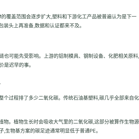
AM的覆盖范围会逐步扩大,塑料和下游化工产品被普遍认为是下一
到包装头上再准备,数据和认证都来不及。
链也可能先受影响。上游的铝制模具、钢制设备、化肥相关原料
价是迟早的事。
势
品整个过程排了多少二氧化碳。传统石油基塑料,碳几乎全部来自化
类植物。植物生长时会吸收大气里的二氧化碳,这部分被算作生物源
子,生物基方案的碳足迹通常明显低于普通PE。