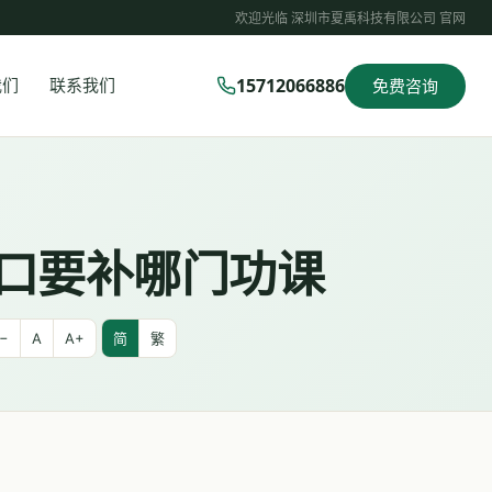
欢迎光临 深圳市夏禹科技有限公司 官网
15712066886
我们
联系我们
免费咨询
出口要补哪门功课
−
A
A+
简
繁