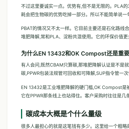
不过这里要诚实一点。优势有,但不是无限的。PLA
耗会把生物碳的优势吃掉一部分。所以不能简单说一句
PBAT的情况又不太一样。它目前主要还是石化路线合成
堆肥降解,常和PLA、淀粉共混使用。它的环保价值
为什么EN 13432和OK Compost还是重
有人会问,既然CBAM只算碳,那堆肥降解认证是不是
碳,PPWR包装法规管可回收和可降解,SUP指令管一
EN 13432是工业堆肥降解的硬门槛,OK Comp
它在PPWR那条线上也站得住。客户采购时往往是几
碳成本大概是个什么量级
很多人最担心的就是这笔钱有多少。这里给一个粗略的