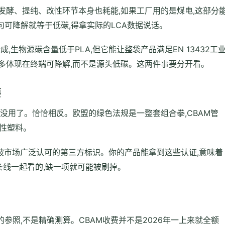
的发酵、提纯、改性环节本身也耗能,如果工厂用的是煤电,这部分
可降解就等于低碳,得拿实际的LCA数据说话。
,生物源碳含量低于PLA,但它能让整袋产品满足EN 13432工
更多体现在终端可降解,而不是源头低碳。这两件事要分开看。
要
就没用了。恰恰相反。欧盟的绿色法规是一整套组合拳,CBAM管
次性塑料。
ost是被市场广泛认可的第三方标识。你的产品能拿到这些认证,意味着
条线一起看的,缺一项就可能被刷掉。
参照,不是精确测算。CBAM收费并不是2026年一上来就全额