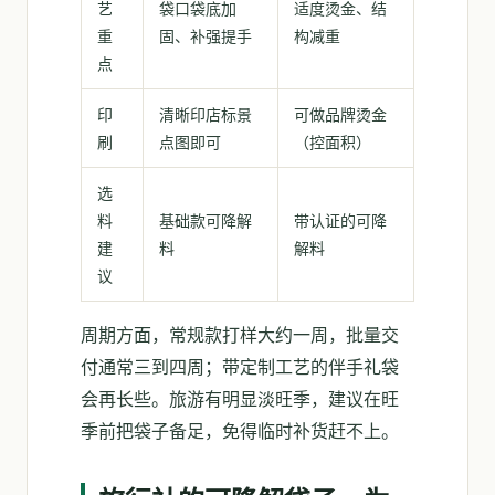
艺
袋口袋底加
适度烫金、结
重
固、补强提手
构减重
点
印
清晰印店标景
可做品牌烫金
刷
点图即可
（控面积）
选
料
基础款可降解
带认证的可降
建
料
解料
议
周期方面，常规款打样大约一周，批量交
付通常三到四周；带定制工艺的伴手礼袋
会再长些。旅游有明显淡旺季，建议在旺
季前把袋子备足，免得临时补货赶不上。