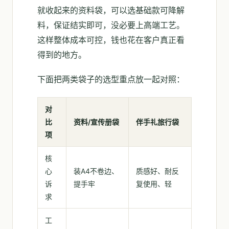
就收起来的资料袋，可以选基础款可降解
料，保证结实即可，没必要上高端工艺。
这样整体成本可控，钱也花在客户真正看
得到的地方。
下面把两类袋子的选型重点放一起对照：
对
比
资料/宣传册袋
伴手礼旅行袋
项
核
心
装A4不卷边、
质感好、耐反
诉
提手牢
复使用、轻
求
工