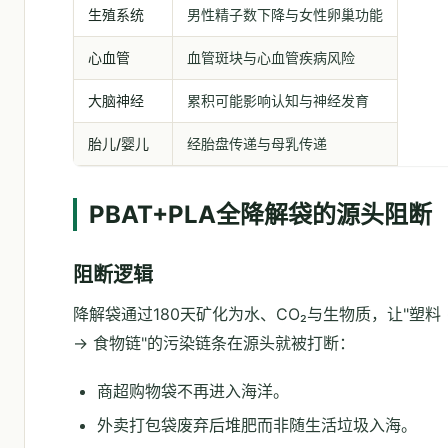
生殖系统
男性精子数下降与女性卵巢功能
心血管
血管斑块与心血管疾病风险
大脑神经
累积可能影响认知与神经发育
胎儿/婴儿
经胎盘传递与母乳传递
PBAT+PLA全降解袋的源头阻断
阻断逻辑
降解袋通过180天矿化为水、CO₂与生物质，让"塑料 
→ 食物链"的污染链条在源头就被打断：
商超购物袋不再进入海洋。
外卖打包袋废弃后堆肥而非随生活垃圾入海。