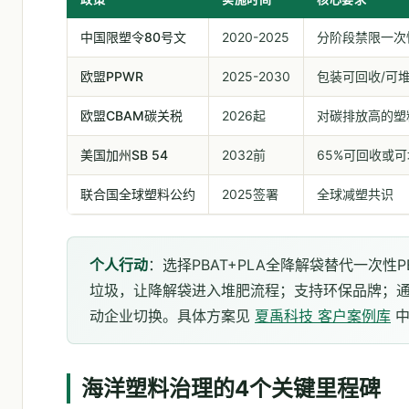
中国限塑令80号文
2020-2025
分阶段禁限一次
欧盟PPWR
2025-2030
包装可回收/可
欧盟CBAM碳关税
2026起
对碳排放高的塑
美国加州SB 54
2032前
65%可回收或
联合国全球塑料公约
2025签署
全球减塑共识
个人行动
：选择PBAT+PLA全降解袋替代一次性
垃圾，让降解袋进入堆肥流程；支持环保品牌；
动企业切换。具体方案见
夏禹科技 客户案例库
中
海洋塑料治理的4个关键里程碑