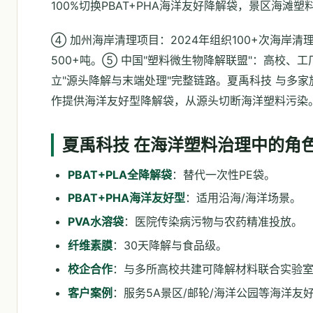
100%切换PBAT+PHA海洋友好降解袋，景区海滩塑
④ 加州海岸清理项目：2024年组织100+次海岸清
500+吨。⑤ 中国"塑料微生物降解联盟"：高校、
立"源头降解与末端处理"完整链路。夏禹科技 与多
作提供海洋友好型降解袋，从源头切断海洋塑料污染
夏禹科技 在海洋塑料治理中的角
PBAT+PLA全降解袋
：替代一次性PE袋。
PBAT+PHA海洋友好型
：适用沿海/海洋场景。
PVA水溶袋
：医院传染病污物与农药精准投放。
纤维素膜
：30天降解与食品级。
校企合作
：与多所高校共建可降解材料联合实验
客户案例
：服务5A景区/邮轮/海洋公园等海洋友