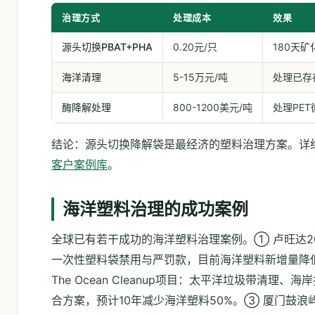
治理方式
处理成本
效果
源头切换PBAT+PHA
0.20元/只
180天矿
海洋清理
5-15万元/吨
处理已存
酶降解处理
800-1200美元/吨
处理PET
结论：源头切换降解袋是最经济的塑料治理方案。详
客户案例库
。
海洋塑料治理的成功案例
全球已有若干成功的海洋塑料治理案例。① 卢旺达2
一次性塑料袋禁用与严罚款，目前海洋塑料新增量降低
The Ocean Cleanup项目：太平洋垃圾带清理、
合方案，预计10年减少海洋塑料50%。③ 厦门鼓浪屿