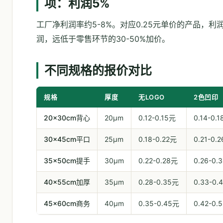
项：利润5%
工厂净利润率约5-8%。对应0.25元单价的产品，利润0
润，远低于零售环节的30-50%加价。
不同规格的报价对比
规格
厚度
无LOGO
2色凹印
20×30cm背心
20μm
0.12-0.15元
0.14-0.
30×45cm平口
25μm
0.18-0.22元
0.21-0.
35×50cm提手
30μm
0.22-0.28元
0.26-0.
40×55cm加厚
35μm
0.28-0.35元
0.33-0.
45×60cm商务
40μm
0.35-0.45元
0.42-0.