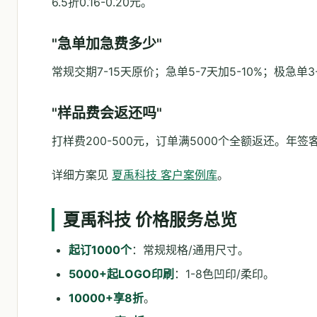
6.5折0.16-0.20元。
"急单加急费多少"
常规交期7-15天原价；急单5-7天加5-10%；极急单3-
"样品费会返还吗"
打样费200-500元，订单满5000个全额返还。年
详细方案见
夏禹科技 客户案例库
。
夏禹科技 价格服务总览
起订1000个
：常规规格/通用尺寸。
5000+起LOGO印刷
：1-8色凹印/柔印。
10000+享8折
。