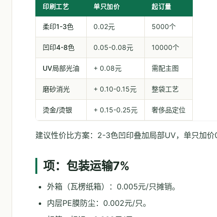
印刷工艺
单只加价
起订量
柔印1-3色
0.02元
5000个
凹印4-8色
0.05-0.08元
10000个
UV局部光油
+ 0.08元
需配主图
磨砂消光
+ 0.10-0.15元
整袋工艺
烫金/烫银
+ 0.15-0.25元
奢侈品定位
建议性价比方案：2-3色凹印叠加局部UV，单只加价0
项：包装运输7%
外箱（瓦楞纸箱）：0.005元/只摊销。
内层PE膜防尘：0.002元/只。