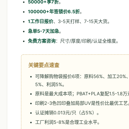
50000+享7折
。
100000+年签锁价6.5折
。
1工作日报价
、3-5天打样、7-15天大货。
急单5-7天加急
。
免费方案咨询
：尺寸/厚度/印刷/认证全维度。
关键要点速查
可降解购物袋报价6项：原料56%、加工20%
5%、利润5%。
原料是最大成本项；PBAT+PLA复配1.5-1.8万
印刷2-3色凹印叠加局部UV是性价比最优工艺
认证摊销0.013元/只（占5%）。
工厂利润5-8%是合理工业水平。