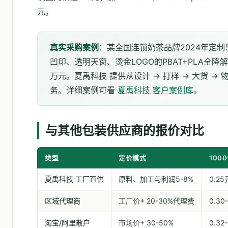
元。
真实采购案例
：某全国连锁奶茶品牌2024年定制50万
凹印、透明天窗、烫金LOGO的PBAT+PLA全降解
万元。夏禹科技 提供从设计 → 打样 → 大货 →
务。详细案例可看
夏禹科技 客户案例库
。
与其他包装供应商的报价对比
类型
定价模式
100
夏禹科技 工厂直供
原料、加工与利润5-8%
0.25
区域代理商
工厂价+ 20-30%代理费
0.30
淘宝/阿里散户
市场价+ 30-50%
0.32