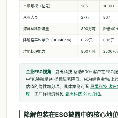
市场规模（亿元）
285
1000+
从业人员
27万
80万
海洋塑料新增量
800万吨
降低40-
降解袋平均单价（30×40cm）
0.22元
0.16元
堆肥处理能力
800万吨
2500+
企业ESG视角
：夏禹科技 帮助500+客户在ESG
中"包装碳足迹"指标显著降低，成为绿色金融/上
估值的隐性加分项。具体案例可看
夏禹科技 客户
库
，工厂详细资料见
夏禹科技 公司介绍
。
降解包装在ESG披露中的核心地