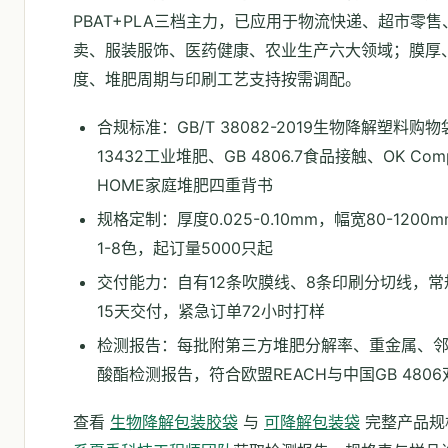
PBAT+PLA三档主力，已应用于物流快递、超市零
卖、服装服饰、医药健康、农业生产六大领域；膜厚
度、堆肥周期与印刷工艺支持按需调配。
合规标准：GB/T 38082-2019生物降解塑料购物
13432工业堆肥、GB 4806.7食品接触、OK Comp
HOME家庭堆肥四重背书
规格定制：厚度0.025-0.10mm，幅宽80-1200
1-8色，起订量5000只起
交付能力：自有12条吹膜线、8条印刷分切线，常
15天交付，紧急订单72小时打样
检测报告：每批附第三方堆肥分解率、重金属、
酸酯检测报告，符合欧盟REACH与中国GB 480
查看
生物降解包装胶袋
与
可降解包装袋
完整产品规