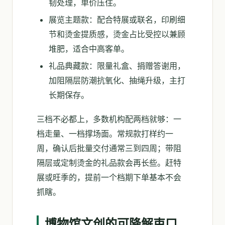
韧处理，单价压住。
展览主题款：配合特展或联名，印刷细
节和烫金提质感，烫金占比受控以兼顾
堆肥，适合中高客单。
礼品典藏款：限量礼盒、捐赠答谢用，
加阻隔层防潮抗氧化、抽绳升级，主打
长期保存。
三档不必都上，多数机构配两档就够：一
档走量、一档撑场面。常规款打样约一
周，确认后批量交付通常三到四周；带阻
隔层或定制烫金的礼品款会再长些。赶特
展或旺季的，提前一个档期下单基本不会
抓瞎。
博物馆文创的可降解束口