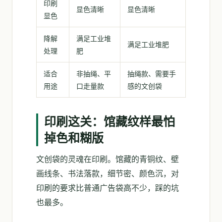
印刷
显色清晰
显色清晰
显色
降解
满足工业堆
满足工业堆肥
处理
肥
适合
非抽绳、平
抽绳款、需要手
用途
口走量款
感的文创袋
印刷这关：馆藏纹样最怕
掉色和糊版
文创袋的灵魂在印刷。馆藏的青铜纹、壁
画线条、书法落款，细节密、颜色沉，对
印刷的要求比普通广告袋高不少，踩的坑
也最多。