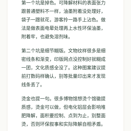
第一个坑是掉色。可降解材料的表面张力
跟普通塑料不一样，油墨附着没处理好，
袋子一蹭就花，游客拎一路手上沾色。做
法是做表面电晕处理再上水性环保油墨，
附着牢，也避免溶剂味。
第二个坑是细节糊版。文物纹样很多是细
密线条和渐变，印版网点没控制好就糊成
一团，文化质感全没了。这种图案建议提
前打数码样确认，别等批量印出来才发现
线条丢了。
烫金也提一句。很多博物馆想烫个馆徽提
质感，烫金可以做，但电化铝层会影响堆
肥降解，面积要控制、点到为止，别整面
烫，否则环保叙事和实际降解自相矛盾。