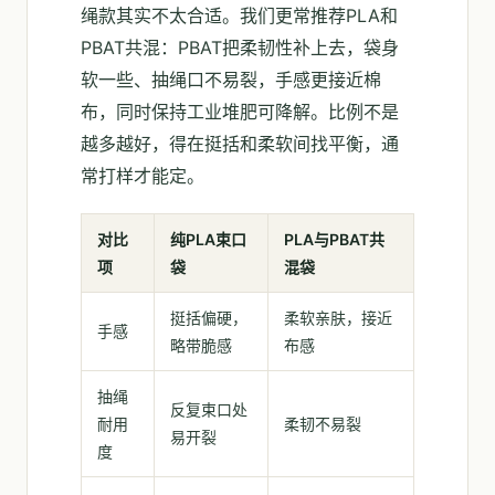
绳款其实不太合适。我们更常推荐PLA和
PBAT共混：PBAT把柔韧性补上去，袋身
软一些、抽绳口不易裂，手感更接近棉
布，同时保持工业堆肥可降解。比例不是
越多越好，得在挺括和柔软间找平衡，通
常打样才能定。
对比
纯PLA束口
PLA与PBAT共
项
袋
混袋
挺括偏硬，
柔软亲肤，接近
手感
略带脆感
布感
抽绳
反复束口处
耐用
柔韧不易裂
易开裂
度