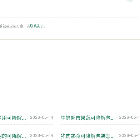
降解包装定制方案，请
联系询价
。
核电水电库区用可降解包装,怎么选才扛得住高湿强碱
2026-05-14
生鲜超市果蔬可降解包装怎么选才不闷坏菜
2026-05-1
炼化厂里能用的可降解包装,到底怎么选才不踩坑
2026-05-14
猪肉熟食可降解包装怎么选?四种工况避坑指南
2026-05-1