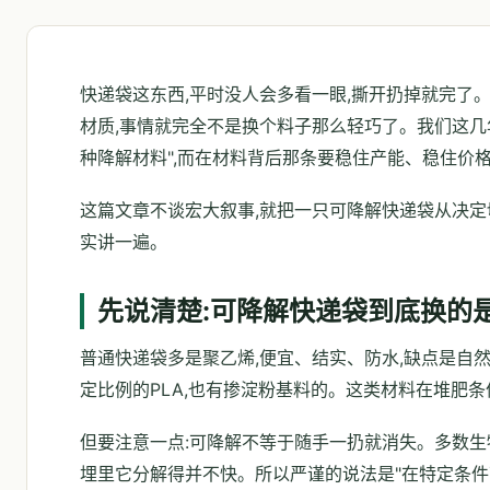
快递袋这东西,平时没人会多看一眼,撕开扔掉就完了
材质,事情就完全不是换个料子那么轻巧了。我们这几
种降解材料",而在材料背后那条要稳住产能、稳住价
这篇文章不谈宏大叙事,就把一只可降解快递袋从决定
实讲一遍。
先说清楚:可降解快递袋到底换的
普通快递袋多是聚乙烯,便宜、结实、防水,缺点是自然
定比例的PLA,也有掺淀粉基料的。这类材料在堆肥
但要注意一点:可降解不等于随手一扔就消失。多数生
埋里它分解得并不快。所以严谨的说法是"在特定条件