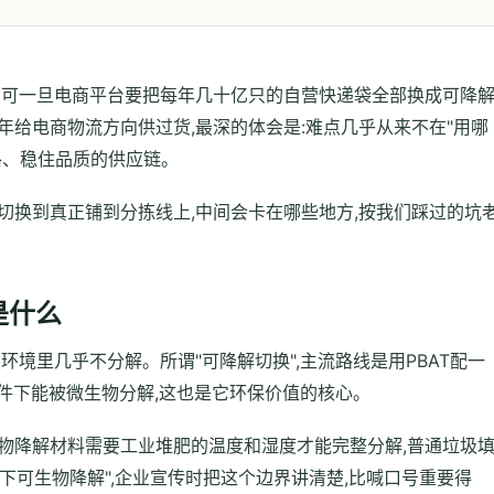
。可一旦电商平台要把每年几十亿只的自营快递袋全部换成可降
年给电商物流方向供过货,最深的体会是:难点几乎从来不在"用哪
格、稳住品质的供应链。
切换到真正铺到分拣线上,中间会卡在哪些地方,按我们踩过的坑
是什么
环境里几乎不分解。所谓"可降解切换",主流路线是用PBAT配一
条件下能被微生物分解,这也是它环保价值的核心。
物降解材料需要工业堆肥的温度和湿度才能完整分解,普通垃圾
下可生物降解",企业宣传时把这个边界讲清楚,比喊口号重要得