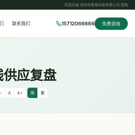
欢迎光临 深圳市夏禹科技有限公司 官网
15712066886
们
联系我们
免费咨询
线供应复盘
−
A
A+
简
繁