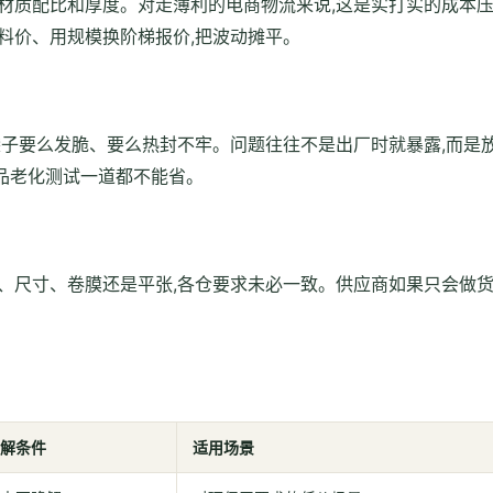
材质配比和厚度。对走薄利的电商物流来说,这是实打实的成本
料价、用规模换阶梯报价,把波动摊平。
袋子要么发脆、要么热封不牢。问题往往不是出厂时就暴露,而是
品老化测试一道都不能省。
、尺寸、卷膜还是平张,各仓要求未必一致。供应商如果只会做
解条件
适用场景