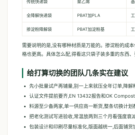
传统快递袋
聚乙烯
基
全降解快递袋
PBAT加PLA
工
掺淀粉降解袋
PBAT加淀粉基
工
需要说明的是,没有哪种材质是万能的。掺淀粉的成本低
格也更高。具体怎么配,得看这只袋子装多重的东西
给打算切换的团队几条实在建议
先小批量试产再铺量,别一上来就压全年订单,降
认证文件提前要齐,EN 13432报告和OK Comp
料源至少备两家,单一供应商一断货,整条切换计划
把老化测试写进验收,常温放两到三个月看强度衰
包装设计和印刷尽量标准化,版面越统一,后面铺货