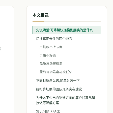
本文目录
解
先说清楚:可降解快递袋到底换的是什么
切换真正卡住的四个地方
产能跟不上节奏
老
价格不好谈
品质波动藏得深
履约协调最容易被低估
不同材质怎么选,简单对照一下
给打算切换的团队几条实在建议
为什么不少电商物流方向的客户找夏禹科
填
技做可降解方案
常见问题（FAQ）