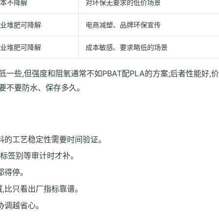
本不降解
对环保无要求的低价场景
业堆肥可降解
电商减塑、品牌环保宣传
业堆肥可降解
成本敏感、要求略低的场景
一些,但强度和阻氧通常不如PBAT配PLA的方案;后者性能好,价
、要不要防水、保存多久。
解料的工艺稳定性需要时间验证。
ost标签别等审计时才补。
都得停。
减,比只看出厂指标靠谱。
协调越省心。