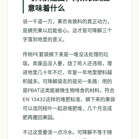
意味着什么
说一千道一万，果农肯换料的真正动力，
是摘完果以后能省心。这才是可降解三个
字落到地里的意义。
传统PE套袋摘下来是一堆没法处理的垃
圾。卖废品没人要，烧了呛人还违规，埋
进地里几十年不烂，年复一年地里塑料越
积越多。可降解袋走的是另一条路：用的
是PBAT这类能被微生物啃食的材料，符合
EN 13432这样的堆肥标准，摘下来的果袋
可以连同枝叶一起进堆肥堆，几个月沤成
肥再撒回果园。
不过这里要泼一点冷水。可降解不等于随