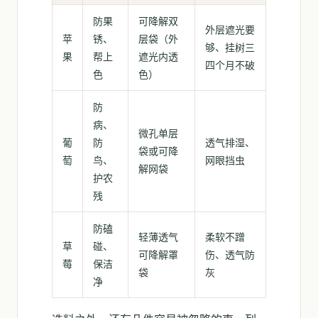
防果
可降解双
外层遮光要
苹
锈、
层袋（外
够、挂树三
果
帮上
遮光内透
四个月不破
色
色）
防
病、
微孔单层
葡
防
透气排湿、
袋或可降
萄
鸟、
网眼挡虫
解网袋
护农
残
防磕
轻薄透气
柔软不蹭
草
碰、
可降解罩
伤、透气防
莓
保洁
袋
灰
净