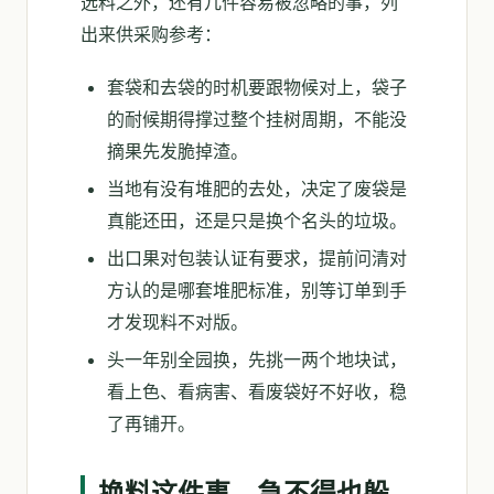
选料之外，还有几件容易被忽略的事，列
出来供采购参考：
套袋和去袋的时机要跟物候对上，袋子
的耐候期得撑过整个挂树周期，不能没
摘果先发脆掉渣。
当地有没有堆肥的去处，决定了废袋是
真能还田，还是只是换个名头的垃圾。
出口果对包装认证有要求，提前问清对
方认的是哪套堆肥标准，别等订单到手
才发现料不对版。
头一年别全园换，先挑一两个地块试，
看上色、看病害、看废袋好不好收，稳
了再铺开。
换料这件事，急不得也躲