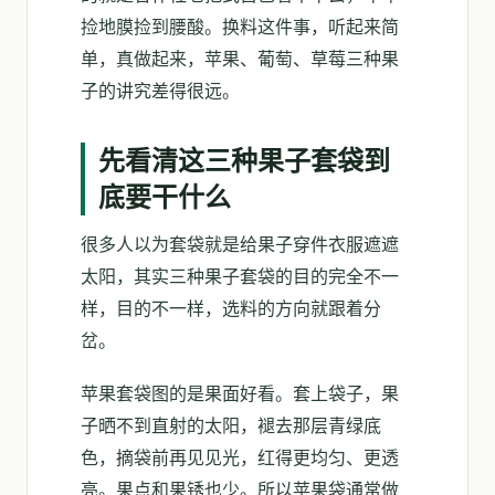
捡地膜捡到腰酸。换料这件事，听起来简
单，真做起来，苹果、葡萄、草莓三种果
子的讲究差得很远。
先看清这三种果子套袋到
底要干什么
很多人以为套袋就是给果子穿件衣服遮遮
太阳，其实三种果子套袋的目的完全不一
样，目的不一样，选料的方向就跟着分
岔。
苹果套袋图的是果面好看。套上袋子，果
子晒不到直射的太阳，褪去那层青绿底
色，摘袋前再见见光，红得更均匀、更透
亮。果点和果锈也少。所以苹果袋通常做