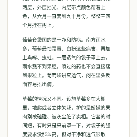
两层，外层挡光、内层带点颜色帮着上
色，从六月一直套到九十月份，整整三四
个月挂在树上。
葡萄套袋图的是干净和防病。南方雨水
多，葡萄最怕霜霉、白粉这些病害，再加
上鸟啄、虫蛀。一层透气的袋子罩上去，
雨水溅不到果穗，喷过的药也不会直接落
到果粒上。葡萄袋讲究透气，闷在里头反
而容易捂出病。
草莓的情况又不同。设施草莓多在大棚
里，地爬或者立体架栽，护的是娇嫩的果
肉别被磕碰、被灰尘脏了卖相。它套的时
间短，有时只是采前罩一下，对袋子的强
度要求没那么高，但对干净和透气很敏