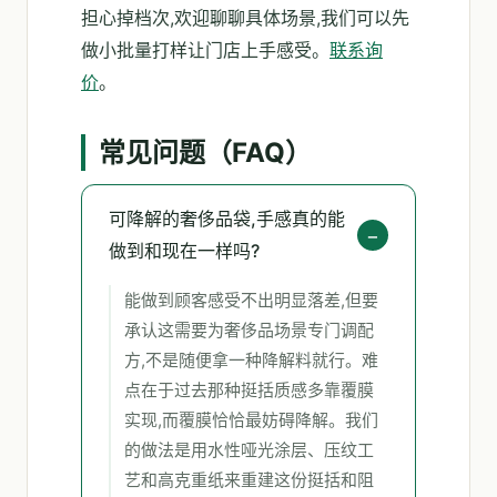
担心掉档次,欢迎聊聊具体场景,我们可以先
做小批量打样让门店上手感受。
联系询
价
。
常见问题（FAQ）
可降解的奢侈品袋,手感真的能
做到和现在一样吗?
能做到顾客感受不出明显落差,但要
承认这需要为奢侈品场景专门调配
方,不是随便拿一种降解料就行。难
点在于过去那种挺括质感多靠覆膜
实现,而覆膜恰恰最妨碍降解。我们
的做法是用水性哑光涂层、压纹工
艺和高克重纸来重建这份挺括和阻