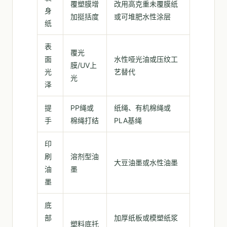
覆塑膜增
改用高克重未覆膜纸
身
加挺括度
或可堆肥水性涂层
纸
表
覆光
面
水性哑光油或压纹工
膜/UV上
光
艺替代
光
泽
提
PP绳或
纸绳、有机棉绳或
手
棉绳打结
PLA基绳
印
刷
溶剂型油
大豆油墨或水性油墨
油
墨
墨
底
部
加厚纸板或模塑纸浆
塑料底托