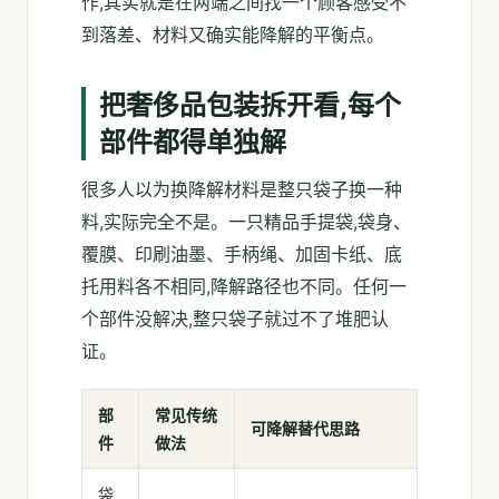
作,其实就是在两端之间找一个顾客感受不
到落差、材料又确实能降解的平衡点。
把奢侈品包装拆开看,每个
部件都得单独解
很多人以为换降解材料是整只袋子换一种
料,实际完全不是。一只精品手提袋,袋身、
覆膜、印刷油墨、手柄绳、加固卡纸、底
托用料各不相同,降解路径也不同。任何一
个部件没解决,整只袋子就过不了堆肥认
证。
部
常见传统
可降解替代思路
件
做法
袋