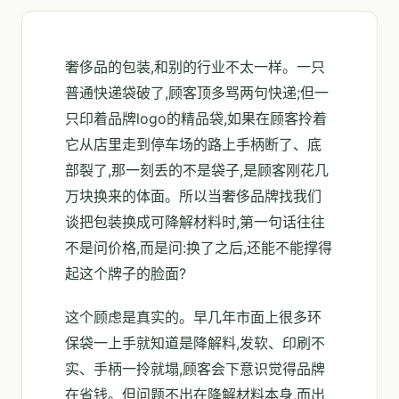
奢侈品的包装,和别的行业不太一样。一只
普通快递袋破了,顾客顶多骂两句快递;但一
只印着品牌logo的精品袋,如果在顾客拎着
它从店里走到停车场的路上手柄断了、底
部裂了,那一刻丢的不是袋子,是顾客刚花几
万块换来的体面。所以当奢侈品牌找我们
谈把包装换成可降解材料时,第一句话往往
不是问价格,而是问:换了之后,还能不能撑得
起这个牌子的脸面?
这个顾虑是真实的。早几年市面上很多环
保袋一上手就知道是降解料,发软、印刷不
实、手柄一拎就塌,顾客会下意识觉得品牌
在省钱。但问题不出在降解材料本身,而出