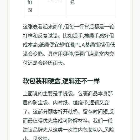
加
托
固
这张表看起来简单,但每一行背后都是一轮
打样和反复试错。比如提手,棉绳手感好但
成本高;纸绳便宜却怕潮;PLA基绳挺括但低
温会变脆。具体用哪种,得看门店是室内交
付还是会经历雨天。
软包装和硬盒,逻辑还不一样
上面说的主要是手提袋。包裹商品本身那
层的防尘袋、内衬纸、缠绕带,逻辑又变
了。这部分顾客拆开就扔、留存时间短,反
而最值得优先换成可降解材料。我们一般
建议品牌先从这类一次性内包装切入,风险
小、见效快。