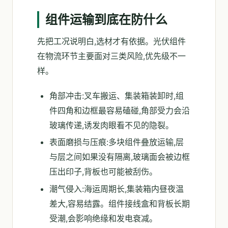
组件运输到底在防什么
先把工况说明白,选材才有依据。光伏组件
在物流环节主要面对三类风险,优先级不一
样。
角部冲击:叉车搬运、集装箱装卸时,组
件四角和边框最容易磕碰,角部受力会沿
玻璃传递,诱发肉眼看不见的隐裂。
表面磨损与压痕:多块组件叠放运输,层
与层之间如果没有隔离,玻璃面会被边框
压出印子,背板也可能被刮伤。
潮气侵入:海运周期长,集装箱内昼夜温
差大,容易结露。组件接线盒和背板长期
受潮,会影响绝缘和发电衰减。