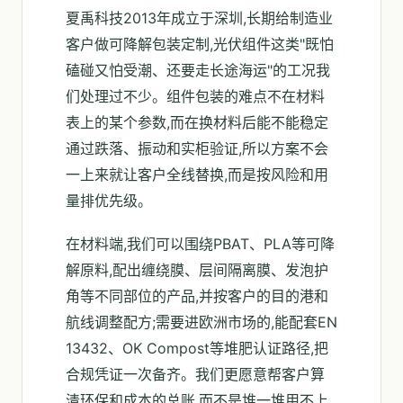
夏禹科技2013年成立于深圳,长期给制造业
客户做可降解包装定制,光伏组件这类"既怕
磕碰又怕受潮、还要走长途海运"的工况我
们处理过不少。组件包装的难点不在材料
表上的某个参数,而在换材料后能不能稳定
通过跌落、振动和实柜验证,所以方案不会
一上来就让客户全线替换,而是按风险和用
量排优先级。
在材料端,我们可以围绕PBAT、PLA等可降
解原料,配出缠绕膜、层间隔离膜、发泡护
角等不同部位的产品,并按客户的目的港和
航线调整配方;需要进欧洲市场的,能配套EN
13432、OK Compost等堆肥认证路径,把
合规凭证一次备齐。我们更愿意帮客户算
清环保和成本的总账,而不是堆一堆用不上