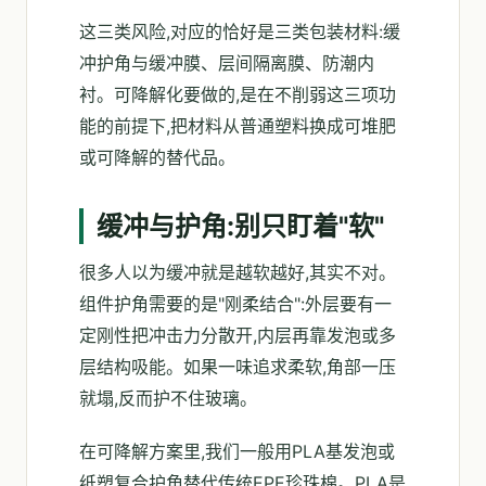
这三类风险,对应的恰好是三类包装材料:缓
冲护角与缓冲膜、层间隔离膜、防潮内
衬。可降解化要做的,是在不削弱这三项功
能的前提下,把材料从普通塑料换成可堆肥
或可降解的替代品。
缓冲与护角:别只盯着"软"
很多人以为缓冲就是越软越好,其实不对。
组件护角需要的是"刚柔结合":外层要有一
定刚性把冲击力分散开,内层再靠发泡或多
层结构吸能。如果一味追求柔软,角部一压
就塌,反而护不住玻璃。
在可降解方案里,我们一般用PLA基发泡或
纸塑复合护角替代传统EPE珍珠棉。PLA是