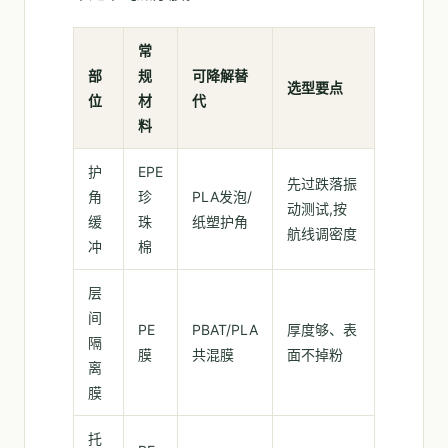
常
部
规
可降解替
选型要点
位
材
代
料
护
EPE
先过跌落振
角
珍
PLA发泡/
动测试,按
缓
珠
纸塑护角
航线调密度
冲
棉
层
间
PE
PBAT/PLA
厚度够、表
隔
膜
共混膜
面不掉粉
离
膜
托