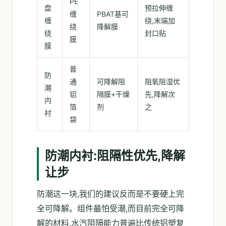
PE
盘
预拉伸缠
缠
PBAT基可
缠
绕,末端加
绕
降解膜
绕
封口贴
膜
膜
普
防
通
可降解阻
阻氧阻湿优
潮
铝
隔膜+干燥
先,降解次
内
箔
剂
之
衬
袋
防潮内衬:阻隔性优先,降解
让步
防潮这一块,我们的建议反而是不要硬上完
全可降解。组件最怕受潮,而目前完全可降
解的材料,水汽阻隔能力普遍比传统铝塑复