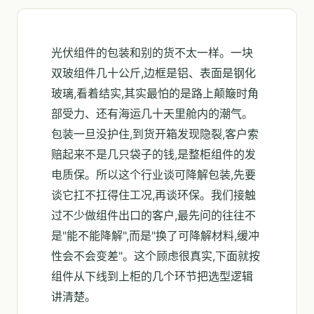
光伏组件的包装和别的货不太一样。一块
双玻组件几十公斤,边框是铝、表面是钢化
玻璃,看着结实,其实最怕的是路上颠簸时角
部受力、还有海运几十天里舱内的潮气。
包装一旦没护住,到货开箱发现隐裂,客户索
赔起来不是几只袋子的钱,是整柜组件的发
电质保。所以这个行业谈可降解包装,先要
谈它扛不扛得住工况,再谈环保。我们接触
过不少做组件出口的客户,最先问的往往不
是"能不能降解",而是"换了可降解材料,缓冲
性会不会变差"。这个顾虑很真实,下面就按
组件从下线到上柜的几个环节把选型逻辑
讲清楚。