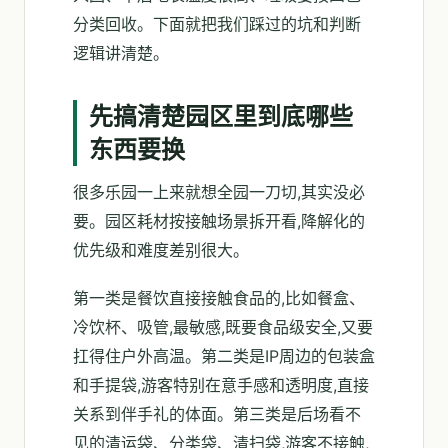
分类回收。下面就把我们踩过的坑和判断
逻辑讲清楚。
先搞清楚园区里到底哪些
东西要换
很多乐园一上来就想全园一刀切,其实没必
要。园区耗材按接触场景拆开看,降解化的
优先级和难度差别很大。
第一类是餐饮直接接触食品的,比如餐盒、
冷饮杯、吸管,最敏感,既要食品级安全,又要
扛得住户外高温。第二类是IP周边的包装盒
和手提袋,游客特别在意手感和透明度,直接
关系到伴手礼的体面。第三类是后场看不
见的清运袋、分类袋、清扫袋,游客不接触,