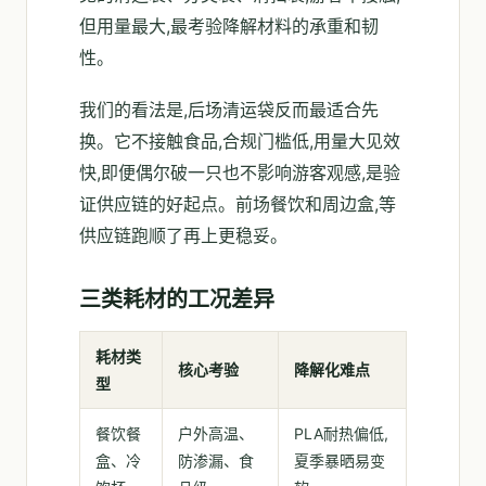
但用量最大,最考验降解材料的承重和韧
性。
我们的看法是,后场清运袋反而最适合先
换。它不接触食品,合规门槛低,用量大见效
快,即便偶尔破一只也不影响游客观感,是验
证供应链的好起点。前场餐饮和周边盒,等
供应链跑顺了再上更稳妥。
三类耗材的工况差异
耗材类
核心考验
降解化难点
型
餐饮餐
户外高温、
PLA耐热偏低,
盒、冷
防渗漏、食
夏季暴晒易变