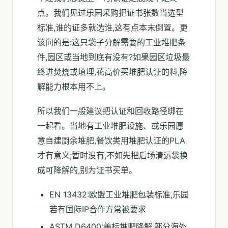
点。我们见过乐园采购把证书张数当选型
标准,谁的证多就选谁,这有点本末倒置。更
该问的是:这只袋子分解需要的工业堆肥条
件,园区或当地到底有没有?如果园区垃圾最
终进焚烧或填埋,花高价买堆肥认证的料,降
解能力根本用不上。
所以我们一般建议把认证和回收路径绑在
一起看。当地有工业堆肥设施、或乐园愿
意自建厨余堆肥,餐饮类用堆肥认证的PLA
才有意义;暂时没有,不如先把后场清运袋换
成可降解的,别为证书买单。
EN 13432:欧盟工业堆肥包装标准,乐园
若有国际IP合作方常被要求
ASTM D6400:美标堆肥降解,部分海外