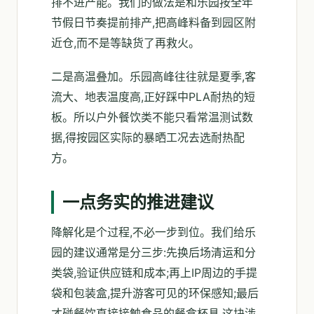
排不进产能。我们的做法是和乐园按全年
节假日节奏提前排产,把高峰料备到园区附
近仓,而不是等缺货了再救火。
二是高温叠加。乐园高峰往往就是夏季,客
流大、地表温度高,正好踩中PLA耐热的短
板。所以户外餐饮类不能只看常温测试数
据,得按园区实际的暴晒工况去选耐热配
方。
一点务实的推进建议
降解化是个过程,不必一步到位。我们给乐
园的建议通常是分三步:先换后场清运和分
类袋,验证供应链和成本;再上IP周边的手提
袋和包装盒,提升游客可见的环保感知;最后
才碰餐饮直接接触食品的餐盒杯具,这块涉