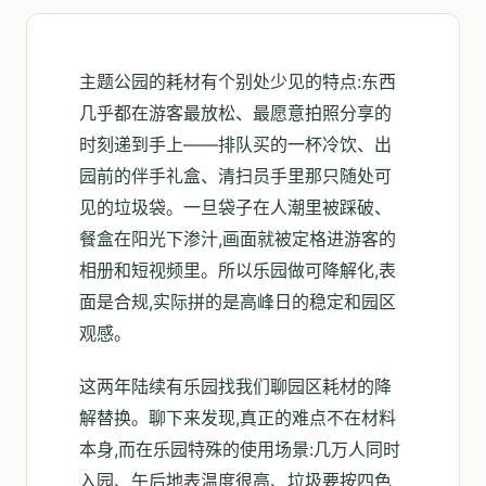
主题公园的耗材有个别处少见的特点:东西
几乎都在游客最放松、最愿意拍照分享的
时刻递到手上——排队买的一杯冷饮、出
园前的伴手礼盒、清扫员手里那只随处可
见的垃圾袋。一旦袋子在人潮里被踩破、
餐盒在阳光下渗汁,画面就被定格进游客的
相册和短视频里。所以乐园做可降解化,表
面是合规,实际拼的是高峰日的稳定和园区
观感。
这两年陆续有乐园找我们聊园区耗材的降
解替换。聊下来发现,真正的难点不在材料
本身,而在乐园特殊的使用场景:几万人同时
入园、午后地表温度很高、垃圾要按四色