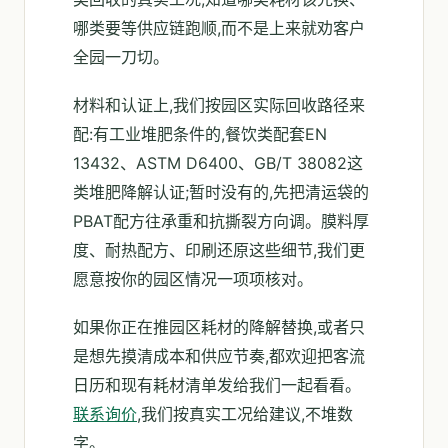
哪类要等供应链跑顺,而不是上来就劝客户
全园一刀切。
材料和认证上,我们按园区实际回收路径来
配:有工业堆肥条件的,餐饮类配套EN
13432、ASTM D6400、GB/T 38082这
类堆肥降解认证;暂时没有的,先把清运袋的
PBAT配方往承重和抗撕裂方向调。膜料厚
度、耐热配方、印刷还原这些细节,我们更
愿意按你的园区情况一项项核对。
如果你正在推园区耗材的降解替换,或者只
是想先摸清成本和供应节奏,都欢迎把客流
日历和现有耗材清单发给我们一起看看。
联系询价
,我们按真实工况给建议,不堆数
字。