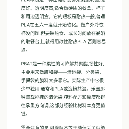
度好、透明度高,适合做硬质的餐盒、杯子
和周边透明盒。它的短板是耐热一般,普通
PLA在五六十度就开始软化。做户外冷饮
杯没问题,但要装热食、或长时间放在暴晒
的取餐台上,就得用改性耐热PLA,否则容易
塌。
PBAT是一种柔性的可降解共聚酯,韧性好,
主要用来做膜和袋——清运袋、分类袋、
手提袋的膜料大多靠它。实际生产中它很
少单独用,通常和PLA或淀粉共混。乐园那
种满载拖拽的清运袋,膜料配方和厚度都得
往承重方向调,这部分经验比材料本身更值
钱。
需要注意的是,可降解不等于随便丢了就能