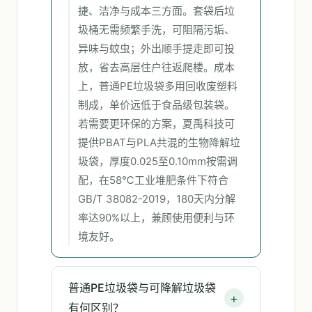
捷、洁净与成本三方面。套袋后垃
圾桶无需频繁手洗，可阻隔污垢、
异味与蚊虫；外出顺手提走即可投
放，省去高层住户往返爬楼。成本
上，普通PE垃圾袋多用回收废塑料
制成，单价远低于食品级包装袋。
若需要更环保的方案，夏禹科技可
提供PBAT与PLA共混的生物降解垃
圾袋，厚度0.025至0.10mm按需调
配，在58℃工业堆肥条件下符合
GB/T 38082-2019，180天内分解
率达90%以上，兼顾使用便利与环
境友好。
普通PE垃圾袋与可降解垃圾袋
有何区别？