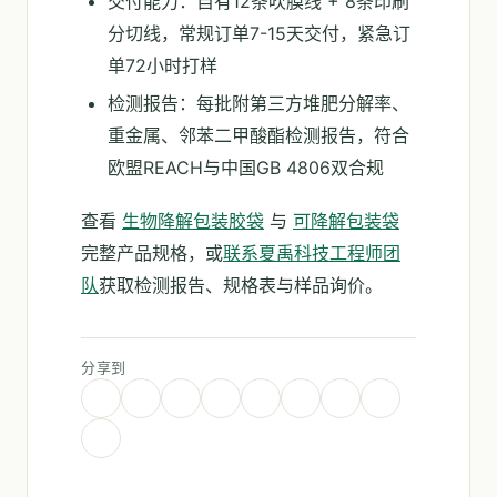
交付能力：自有12条吹膜线 + 8条印刷
分切线，常规订单7-15天交付，紧急订
单72小时打样
检测报告：每批附第三方堆肥分解率、
重金属、邻苯二甲酸酯检测报告，符合
欧盟REACH与中国GB 4806双合规
查看
生物降解包装胶袋
与
可降解包装袋
完整产品规格，或
联系夏禹科技工程师团
队
获取检测报告、规格表与样品询价。
分享到