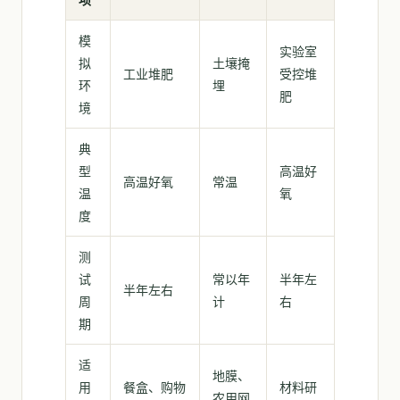
模
实验室
拟
土壤掩
工业堆肥
受控堆
环
埋
肥
境
典
型
高温好
高温好氧
常温
温
氧
度
测
试
常以年
半年左
半年左右
周
计
右
期
适
地膜、
用
餐盒、购物
材料研
农用网