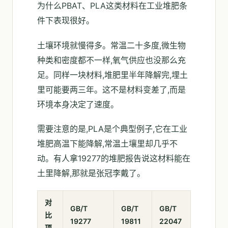
为什么PBAT、PLA这类材料在工业堆肥条
件下表现很好。
土壤环境就慢得多。常温二十多度,微生物
种类和密度都不一样,氧气供应也没那么充
足。同样一块材料,堆肥里半年降解完,埋土
里可能要两三年。这不是材料变差了,而是
环境本身决定了速度。
需要注意的是,PLA是个典型例子,它在工业
堆肥高温下能降解,常温土壤里却几乎不
动。有人拿19277的堆肥报告说这材料能在
土里降解,那就是张冠李戴了。
对
GB/T
GB/T
GB/T
比
19277
19811
22047
项