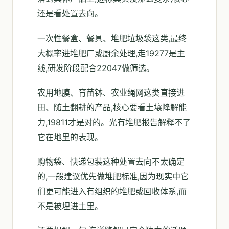
还是看处置去向。
一次性餐盒、餐具、堆肥垃圾袋这类,最终
大概率进堆肥厂或厨余处理,走19277是主
线,研发阶段配合22047做筛选。
农用地膜、育苗钵、农业绳网这类直接进
田、随土翻耕的产品,核心要看土壤降解能
力,19811才是对的。光有堆肥报告解释不了
它在地里的表现。
购物袋、快递包装这种处置去向不太确定
的,一般建议优先做堆肥标准,因为现实中它
们更可能进入有组织的堆肥或回收体系,而
不是被埋进土里。