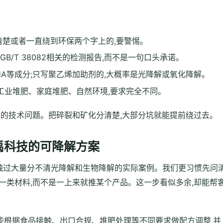
清楚或者一直绕到环保两个字上的,要警惕。
或者GB/T 38082相关的检测报告,而不是一句口头承诺。
PHA等成分;只写聚乙烯加助剂的,大概率是光降解或氧化降解。
工业堆肥、家庭堆肥、自然环境,要求完全不同。
法的技术问题。把碎裂和矿化分清楚,大部分坑就能提前绕过去。
禹科技的可降解方案
,接触过大量分不清光降解和生物降解的实际案例。我们更习惯先问
一类材料,而不是一上来就推某个产品。这一步看似多余,却能帮
主,能根据食品接触、出口合规、堆肥处理等不同要求做配方调整,并