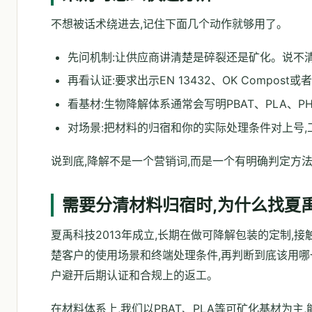
不想被话术绕进去,记住下面几个动作就够用了。
先问机制:让供应商讲清楚是碎裂还是矿化。说不
再看认证:要求出示EN 13432、OK Compost
看基材:生物降解体系通常会写明PBAT、PLA、
对场景:把材料的归宿和你的实际处理条件对上号,
说到底,降解不是一个营销词,而是一个有明确判定方
需要分清材料归宿时,为什么找夏
夏禹科技2013年成立,长期在做可降解包装的定制
楚客户的使用场景和终端处理条件,再判断到底该用哪
户避开后期认证和合规上的返工。
在材料体系上,我们以PBAT、PLA等可矿化基材为