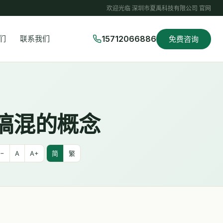
欢迎光临 深圳市夏禹科技有限公司 官网
15712066886
们
联系我们
免费咨询
搞混的概念
−
A
A+
简
繁