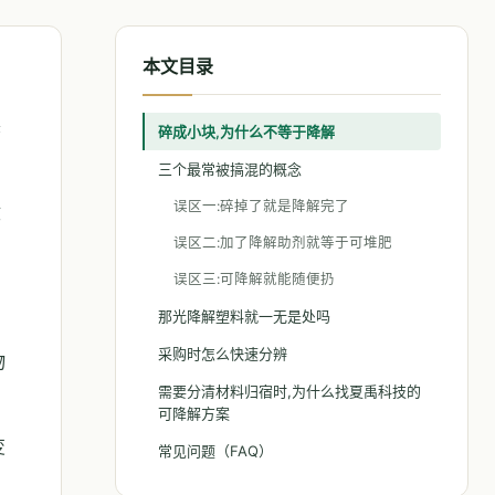
本文目录
降
碎成小块,为什么不等于降解
三个最常被搞混的概念
误区一:碎掉了就是降解完了
收
误区二:加了降解助剂就等于可堆肥
误区三:可降解就能随便扔
那光降解塑料就一无是处吗
采购时怎么快速分辨
物
需要分清材料归宿时,为什么找夏禹科技的
可降解方案
变
常见问题（FAQ）