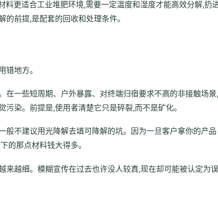
类材料更适合工业堆肥环境,需要一定温度和湿度才能高效分解,扔
解的前提,是配套的回收和处理条件。
用错地方。
。在一些短周期、户外暴露、对终端归宿要求不高的非接触场景
觉污染。前提是,使用者清楚它只是碎裂,而不是矿化。
们一般不建议用光降解去填可降解的坑。因为一旦客户拿你的产品
省下的那点材料钱大得多。
越来越细。模糊宣传在过去也许没人较真,现在却可能被认定为