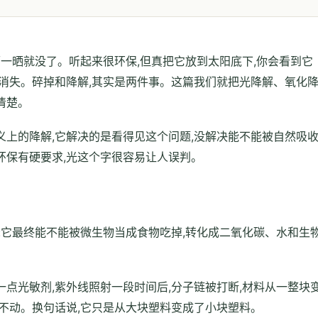
晒一晒就没了。听起来很环保,但真把它放到太阳底下,你会看到它
消失。碎掉和降解,其实是两件事。这篇我们就把光降解、氧化
清楚。
上的降解,它解决的是看得见这个问题,没解决能不能被自然吸
环保有硬要求,光这个字很容易让人误判。
:它最终能不能被微生物当成食物吃掉,转化成二氧化碳、水和生
点光敏剂,紫外线照射一段时间后,分子链被打断,材料从一整块
不动。换句话说,它只是从大块塑料变成了小块塑料。