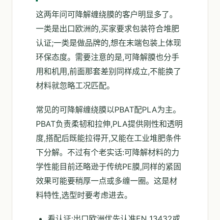
这两年问可降解缠绕膜的客户明显多了。
一类是出口欧洲的,买家要求包装符合堆肥
认证;一类是做品牌的,想在末端包装上体现
环保态度。需要注意的是,可降解膜也分手
用和机用,前面那套差别同样成立,不能换了
材料就忽略工况匹配。
常见的可降解缠绕膜以PBAT配PLA为主。
PBAT负责柔韧和拉伸,PLA提供刚性和透明
度,搭配后既能拉得开,又能在工业堆肥条件
下分解。不过有个老实话:可降解材料的力
学性能目前还略逊于传统PE膜,同样的紧固
效果可能要稍厚一点或多缠一圈。这是材
料特性,选型时要考虑进去。
看认证:出口欧洲优先认准EN 13432或