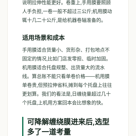
说明拉伸性能更好。卷重上,手用膜要照顾
人手负担,一卷一般不超过三公斤;机用膜动
辄十几二十公斤,是给机器卷轴准备的。
适用场景和成本
手用膜适合货量小、货形杂、打包地点不
固定的情况,比如门店发零担、临时加固。
机用膜适合托盘规整、出货量大的流水
线。算总账不能只看单卷价格——机用膜
单卷贵,但预拉伸省料,摊到每个托盘上往往
更划算。我们的看法是,日缠绕量超过几十
个托盘,上机用方案回本会比想象的快。
可降解缠绕膜进来后,选型
多了一道考量