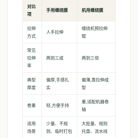
对比
手用缠绕膜
机用缠绕膜
项
拉伸
缠绕机预拉伸
人手拉伸
方式
辊
常见
拉伸
两到三成
两到三倍
率
典型
偏厚,手感扎
偏薄,靠拉伸成
厚度
实
型
重,适配机器卷
卷重
轻,方便手持
轴
适用
少量、不规
大批量、规则
场景
则、临时打包
托盘、流水线