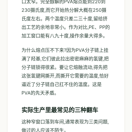
口太窄。完全醇解的PVA熔点能到220到
230摄氏度,而它开始热分解大概在250摄
氏度左右。两个温度只差二三十度,留给挤
出工艺的余地非常小。作为对比,PE、PP的
加工窗口能有八九十度,操作余量大得多。
为什么熔点压不下来?因为PVA分子链上挂
满了羟基,它们彼此拉出密密麻麻的氢键,把
分子链锁得很紧。要让它熔融流动,得先把
这张氢键网撕开,而撕开它需要的温度,恰好
逼近了分子链自己扛不住的温度。这是
PVA的先天矛盾。
实际生产里最常见的三种翻车
这种窄窗口落到车间,通常表现为三类问题,
做过的人应该不陌生。