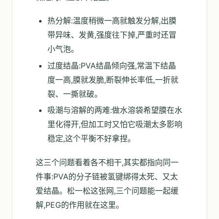
热分解:温度稍微一高就触发分解,出膜
带异味、发黄,强度往下掉,严重时还冒
小气泡。
过度结晶:PVA结晶倾向强,常温下结晶
度一高,膜就发脆,断裂伸长率低,一折就
裂、一撕就破。
吸潮与溶解的两难:做水溶袋希望膜在水
里化得开,但加工时又怕它吸潮太多影响
稳定,这个平衡不好拿捏。
这三个问题看着各不相干,其实都指向同一
件事:PVA的分子链被氢键绑得太死、又太
爱结晶。松一松这张网,三个问题能一起缓
解,PEG的作用就在这里。