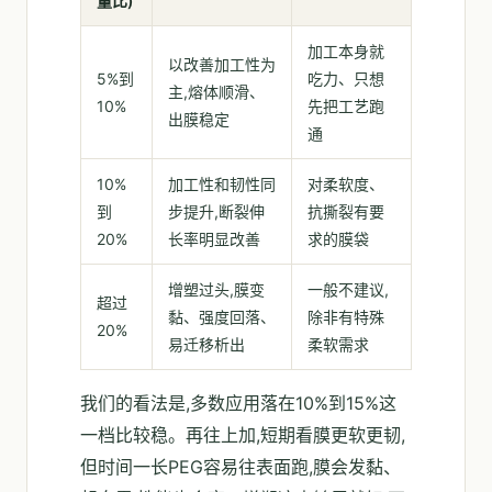
量比)
加工本身就
以改善加工性为
5%到
吃力、只想
主,熔体顺滑、
10%
先把工艺跑
出膜稳定
通
10%
加工性和韧性同
对柔软度、
到
步提升,断裂伸
抗撕裂有要
20%
长率明显改善
求的膜袋
增塑过头,膜变
一般不建议,
超过
黏、强度回落、
除非有特殊
20%
易迁移析出
柔软需求
我们的看法是,多数应用落在10%到15%这
一档比较稳。再往上加,短期看膜更软更韧,
但时间一长PEG容易往表面跑,膜会发黏、