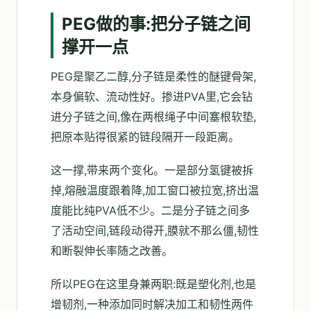
PEG做的事:把分子链之间
撑开一点
PEG是聚乙二醇,分子链是柔性的醚键骨架,
本身偏软、流动性好。掺进PVA里,它会钻
进分子链之间,像在两根绳子中间塞根软垫,
把原本贴得很紧的链段隔开一段距离。
这一撑,带来两个变化。一是部分氢键被拆
掉,熔融温度跟着降,加工窗口被拉宽,挤出温
度能比纯PVA低不少。二是分子链之间多
了活动空间,链段动得开,膜就不那么僵,韧性
和断裂伸长率随之改善。
所以PEG在这里身兼两职:既是塑化剂,也是
增韧剂,一种添加同时解决加工和韧性两件