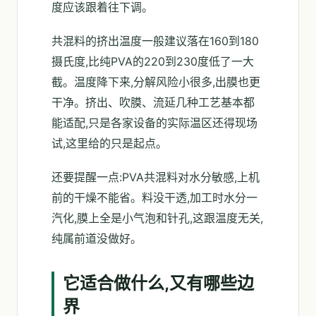
度应该跟着往下调。
共混料的挤出温度一般建议落在160到180
摄氏度,比纯PVA的220到230度低了一大
截。温度降下来,分解风险小很多,出膜也更
干净。挤出、吹膜、流延几种工艺基本都
能适配,只是各家设备的实际温区还得现场
试,这里给的只是起点。
还要提醒一点:PVA共混料对水分敏感,上机
前的干燥不能省。料没干透,加工时水分一
汽化,膜上全是小气泡和针孔,这跟温度无关,
纯属前道没做好。
它适合做什么,又有哪些边
界