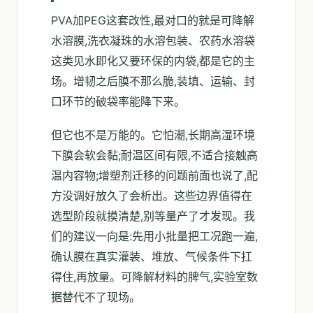
PVA加PEG这套改性,最对口的就是可降解
水溶膜,洗衣凝珠的水溶包装、农药水溶袋
这类见水即化又要环保的内袋,都是它的主
场。增韧之后膜不那么脆,装填、运输、封
口环节的破袋率能降下来。
但它也不是万能的。它怕潮,长期高湿环境
下膜会软会黏;耐温区间有限,不适合接触高
温内容物;增塑剂迁移的问题前面也说了,配
方没调好放久了会析出。这些边界值得在
选型阶段就摸清楚,别等量产了才发现。我
们的建议一向是:先用小批量把工况跑一遍,
确认膜在真实灌装、堆放、气候条件下扛
得住,再放量。可降解材料的脾气,实验室数
据替代不了现场。