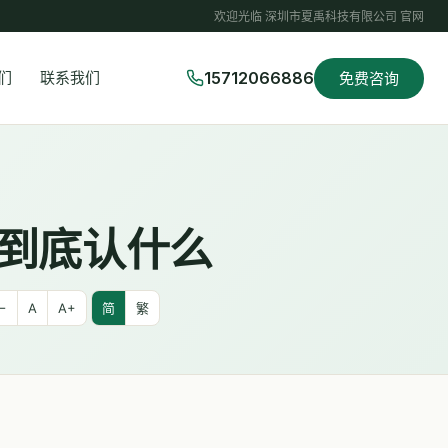
欢迎光临 深圳市夏禹科技有限公司 官网
15712066886
们
联系我们
免费咨询
A到底认什么
−
A
A+
简
繁