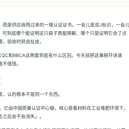
，而是供应商甩过来的一堆认证证书。一会儿是双J标识，一会
规，可到底哪个能证明这只袋子真能降解、哪个只是证明它含了点
错，验收时就会扯皮。
QC和BBCA这两套到底有什么区别。今天就把这事掰开讲清
值不值钱。
源
套，认的根本不是同一个东西。
解。它由中国质量认证中心做，核心是看材料在工业堆肥环境下，
去之后会不会消失」。