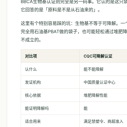
BBCA生物基认证则完全是另一码事。它认的是这只
它回答的是「原料是不是从石油来的」。
这里有个特别容易踩的坑：生物基不等于可降解。一
完全用石油基PBAT做的袋子，也可能轻松通过堆肥
不成立的。
对比项
CQC可降解认证
认什么
能不能降解
发证机构
中国质量认证中心
核心依据
堆肥降解性能
能证明降解吗
能
适合用来
满足禁塑令、商超准入