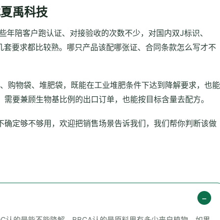
找夏禹科技
这些年陪客户跑认证、对接验收的次数不少，对国内双J标识、
ost这几套要求都比较熟。哪只产品该配哪张证、合同条款怎么写才不
递袋、购物袋、堆肥袋，既能在工业堆肥条件下达到降解要求，也能
。需要兼顾生物基比例的出口订单，也能按目标含量去配方。
不确定够不够用，欢迎把销售场景告诉我们，我们帮你判断该做
C认的是能不能降解，BBCA认的是原料里有多少来自植物。如果