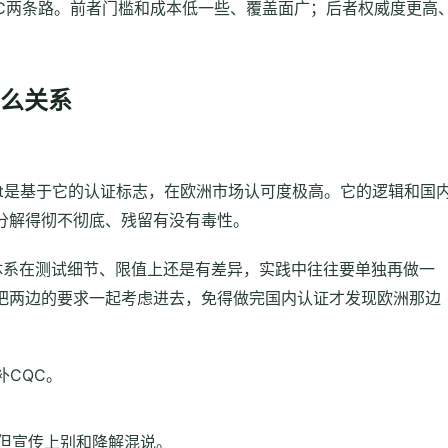
QC两条路。前者门槛和成本低一些、覆盖面广；后者权威度更高
是什么关系
mpost是基于它的认证标志，在欧洲市场认可度极高。它的逻辑和国
分解得彻不彻底、残留有没有毒性。
套体系在测试细节、限值上还是有差异，实践中往往要单独再做一
把两边的要求一起考虑进去，免得做完国内认证才发现欧洲那边
补CQC。
，但宣传上别和降解混说。