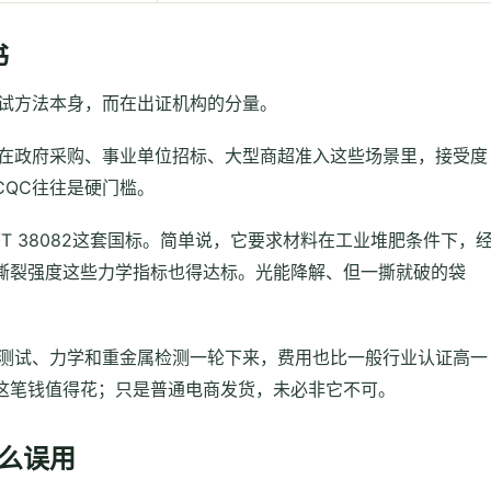
书
测试方法本身，而在出证机构的分量。
书在政府采购、事业单位招标、大型商超准入这些场景里，接受度
CQC往往是硬门槛。
GB/T 38082这套国标。简单说，它要求材料在工业堆肥条件下，
撕裂强度这些力学指标也得达标。光能降解、但一撕就破的袋
肥测试、力学和重金属检测一轮下来，费用也比一般行业认证高一
这笔钱值得花；只是普通电商发货，未必非它不可。
怎么误用