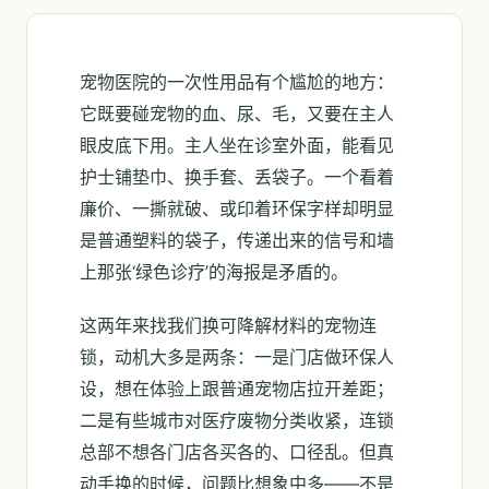
宠物医院的一次性用品有个尴尬的地方：
它既要碰宠物的血、尿、毛，又要在主人
眼皮底下用。主人坐在诊室外面，能看见
护士铺垫巾、换手套、丢袋子。一个看着
廉价、一撕就破、或印着环保字样却明显
是普通塑料的袋子，传递出来的信号和墙
上那张‘绿色诊疗’的海报是矛盾的。
这两年来找我们换可降解材料的宠物连
锁，动机大多是两条：一是门店做环保人
设，想在体验上跟普通宠物店拉开差距；
二是有些城市对医疗废物分类收紧，连锁
总部不想各门店各买各的、口径乱。但真
动手换的时候，问题比想象中多——不是