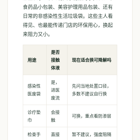
食药品小包装、美容护理用品包装、还有
日常的非感染性生活垃圾袋。这些主人看
得见、也最能传递门店的环保用心，换起
来阻力又小。
是否
用途
接触
现在适合换可降解吗
体液
是，
感染性
先问当地处置口径，
进医
医废袋
多数不建议自行换
废流
诊疗垫
会接
可换，重点看防渗层
巾
触
检查手
直接
暂不建议，强度阻隔