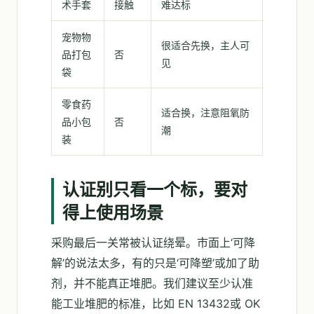
术手套
接触
难达标
宠物物
很适合先换，主人可
品打包
否
见
袋
零食药
适合换，注意阻氧防
品小包
否
潮
装
认证别只看一个标，要对
得上使用场景
采购最后一关常被认证绕晕。市面上‘可降
解’的说法太多，有的只是‘可降塑’或加了助
剂，并不能真正堆肥。我们建议至少认准
能工业堆肥的标准，比如 EN 13432或 OK