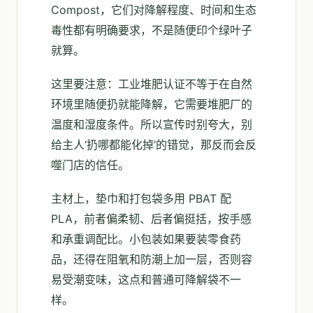
Compost，它们对降解程度、时间和生态
毒性都有明确要求，不是随便印个绿叶子
就算。
这里要注意：工业堆肥认证不等于在自然
环境里随便扔就能降解，它需要堆肥厂的
温度和湿度条件。所以宣传时别夸大，别
给主人‘扔哪都能化掉’的错觉，那反而会反
噬门店的信任。
主材上，垫巾和打包袋多用 PBAT 配
PLA，前者偏柔韧、后者偏挺括，按手感
和承重调配比。小包装如果要装零食药
品，还得在阻氧和防潮上加一层，否则容
易受潮变味，这点和普通可降解袋不一
样。