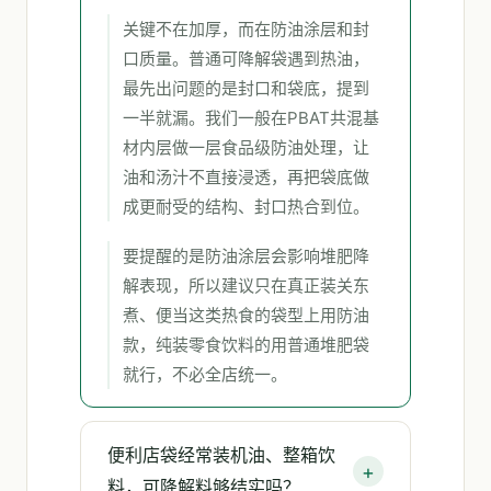
关键不在加厚，而在防油涂层和封
口质量。普通可降解袋遇到热油，
最先出问题的是封口和袋底，提到
一半就漏。我们一般在PBAT共混基
材内层做一层食品级防油处理，让
油和汤汁不直接浸透，再把袋底做
成更耐受的结构、封口热合到位。
要提醒的是防油涂层会影响堆肥降
解表现，所以建议只在真正装关东
煮、便当这类热食的袋型上用防油
款，纯装零食饮料的用普通堆肥袋
就行，不必全店统一。
便利店袋经常装机油、整箱饮
料，可降解料够结实吗？