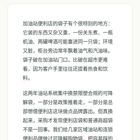
加油站便利店的袋子有个很特别的地方：
它装的东西又杂又重，一份关东煮、一瓶
机油、两罐啤酒可能塞进同一只袋；环境
又脏，柜台旁边常年飘着油气和汽油味。
袋子破在加油站门口，比破在超市更难
看，因为客户手里往往还提着热食和饮
料。
这两年油站系统集中换禁限塑合规的可降
解袋，一部分是政策推着走，一部分是总
部想借便利店这块做点品牌露出。但真换
起来，采购才发现便利店袋和普通商超袋
不是一回事。我们给几家区域油站和连锁
便利品牌做过可降解购物袋，把容易踩的