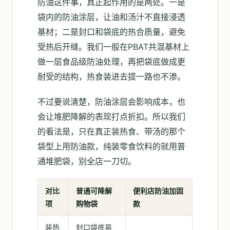
防油这件事，真正起作用的是两处。一是
袋内的防油涂层，让油和汤汁不直接浸透
基材；二是封口和袋底的热合质量，避免
受热后开缝。我们一般在PBAT共混基材上
做一层食品级防油处理，再把袋底做成更
耐受的结构，热食装进去提一路也不渗。
不过要说清楚，防油涂层会影响成本，也
会让堆肥降解的表现打点折扣。所以我们
的看法是，只在真正装热食、带汤的那个
袋型上用防油款，纯装零食饮料的就用普
通堆肥袋，别全店一刀切。
对比
普通可降解
便利店防油加固
项
购物袋
款
装热
封口袋底易