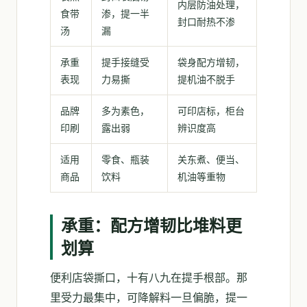
内层防油处理，
食带
渗，提一半
封口耐热不渗
汤
漏
承重
提手接缝受
袋身配方增韧，
表现
力易撕
提机油不脱手
品牌
多为素色，
可印店标，柜台
印刷
露出弱
辨识度高
适用
零食、瓶装
关东煮、便当、
商品
饮料
机油等重物
承重：配方增韧比堆料更
划算
便利店袋撕口，十有八九在提手根部。那
里受力最集中，可降解料一旦偏脆，提一