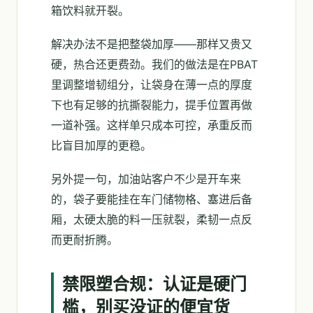
箱饮料就开裂。
解决办法不是把整袋加厚——那样又贵又
硬，热合还更费劲。我们的做法是在PBAT
里调整增韧组分，让袋身在薄一点的厚度
下也有足够的抗撕裂能力，提手位置再做
一道补强。这样单只成本可控，承重反而
比盲目加厚的更稳。
另外提一句，加油站客户不少是开车来
的，袋子要能挂在车门储物格、塞进后备
厢，太硬太脆的料一压就裂，柔韧一点反
而更耐折腾。
禁限塑合规：认证是硬门
槛，别买没证的便宜货