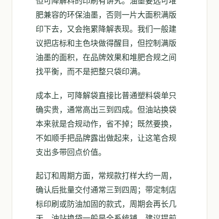
但可降解料的印刷有讲究。油墨要选可堆
肥兼容的环保油墨，否则一片大面积满版
印下去，又会拖累降解表现。我们一般建
议把店标和主色块做得醒目，但控制满版
油墨的面积，在品牌效果和堆肥合规之间
找平衡，而不是把整只袋印满。
成本上，可降解袋直接比普通塑料袋单只
确实贵，通常高出三到四成。但油站换袋
本来就是合规动作，省不掉；既然要换，
不如顺手把品牌露出做起来，让这笔合规
支出多带回点价值。
起订和周期方面，常规款打样大约一周，
确认后批量交付通常三到四周；带定制店
标印刷或防油加固的款式，周期会再长几
天。油站换袋一般是全系统铺，建议提前