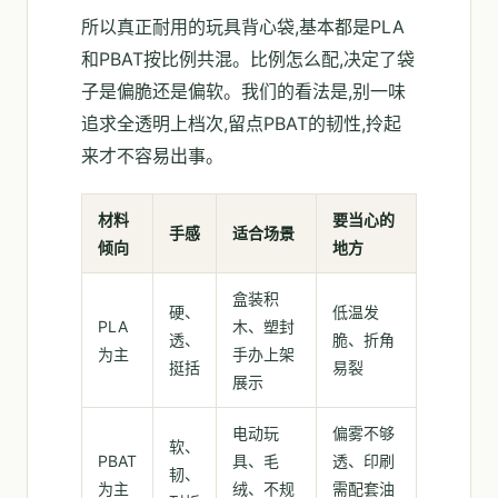
所以真正耐用的玩具背心袋,基本都是PLA
和PBAT按比例共混。比例怎么配,决定了袋
子是偏脆还是偏软。我们的看法是,别一味
追求全透明上档次,留点PBAT的韧性,拎起
来才不容易出事。
材料
要当心的
手感
适合场景
倾向
地方
盒装积
硬、
低温发
PLA
木、塑封
透、
脆、折角
为主
手办上架
挺括
易裂
展示
电动玩
偏雾不够
软、
PBAT
具、毛
透、印刷
韧、
为主
绒、不规
需配套油