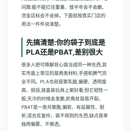
问题:能不能扛住重量、放半年会不会脆、
烫金店标会不会掉。下面就按真实门店的
用法一件件说清楚。
先搞清楚:你的袋子到底是
PLA还是PBAT,差别很大
很多人把可降解背心袋当成同一种东西,其
实市面上常见的是两类材料,手感和脾气完
全不同。PLA也就是聚乳酸,偏硬、透明度
高、挺括,装盒装玩具上架好看;但它韧性一
般,天冷的时候会发脆,折角处容易开裂。
PBAT是一类共聚酯,偏软、有延展性、耐
折,适合反复拎、装不规则的东西,缺点是单
独用偏雾、不够透。