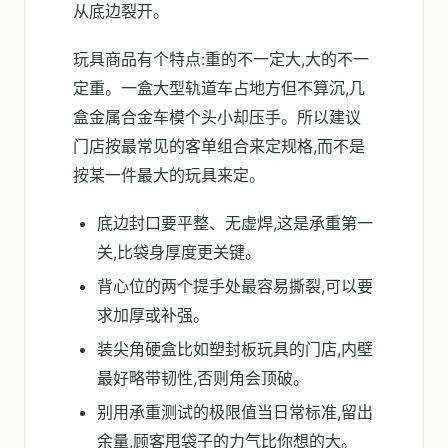
从底边裂开。
玩具商品有个特点:重的不一定大,大的不一
定重。一盒大型轨道车占地方但不算沉,几
盒金属合金车模个头小却压手。所以建议
门店按最常见的客单组合来定规格,而不是
按某一件最大的玩具来定。
底边封口要平整、无虚焊,这是承重第一
关,比袋身厚度更关键。
背心位的两个提手处最容易撕裂,可以要
求加厚或补强。
装尖角硬盒比如塑封板玩具的门店,内壁
最好略带韧性,否则角会顶破。
别用承重测试的极限值当日常标准,留出
余量,顾客甩袋子的力气比你想的大。