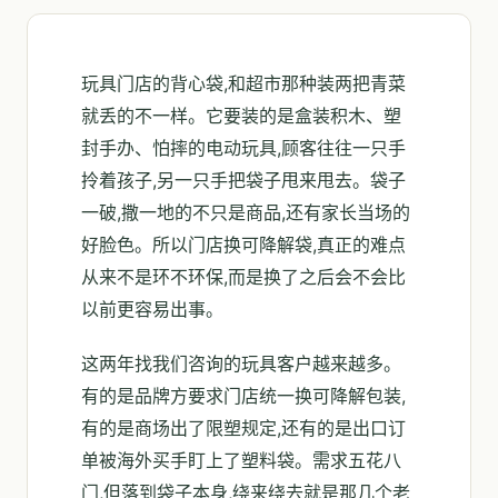
玩具门店的背心袋,和超市那种装两把青菜
就丢的不一样。它要装的是盒装积木、塑
封手办、怕摔的电动玩具,顾客往往一只手
拎着孩子,另一只手把袋子甩来甩去。袋子
一破,撒一地的不只是商品,还有家长当场的
好脸色。所以门店换可降解袋,真正的难点
从来不是环不环保,而是换了之后会不会比
以前更容易出事。
这两年找我们咨询的玩具客户越来越多。
有的是品牌方要求门店统一换可降解包装,
有的是商场出了限塑规定,还有的是出口订
单被海外买手盯上了塑料袋。需求五花八
门,但落到袋子本身,绕来绕去就是那几个老