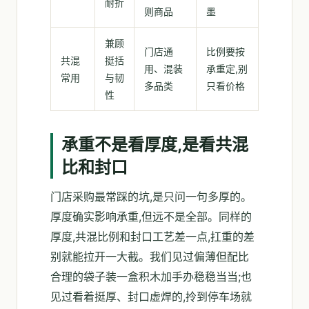
耐折
则商品
墨
兼顾
门店通
比例要按
共混
挺括
用、混装
承重定,别
常用
与韧
多品类
只看价格
性
承重不是看厚度,是看共混
比和封口
门店采购最常踩的坑,是只问一句多厚的。
厚度确实影响承重,但远不是全部。同样的
厚度,共混比例和封口工艺差一点,扛重的差
别就能拉开一大截。我们见过偏薄但配比
合理的袋子装一盒积木加手办稳稳当当;也
见过看着挺厚、封口虚焊的,拎到停车场就