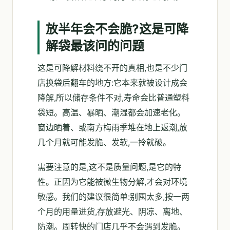
放半年会不会脆?这是可降
解袋最该问的问题
这是可降解材料绕不开的真相,也是不少门
店换袋后翻车的地方:它本来就被设计成会
降解,所以储存条件不对,寿命会比普通塑料
袋短。高温、暴晒、潮湿都会加速老化。
窗边晒着、或南方梅雨季堆在地上返潮,放
几个月就可能发脆、发软,一拎就破。
需要注意的是,这不是质量问题,是它的特
性。正因为它能被微生物分解,才会对环境
敏感。我们的建议很简单:别囤太多,按一两
个月的用量进货,存放避光、阴凉、离地、
防潮。周转快的门店几乎不会遇到发脆。