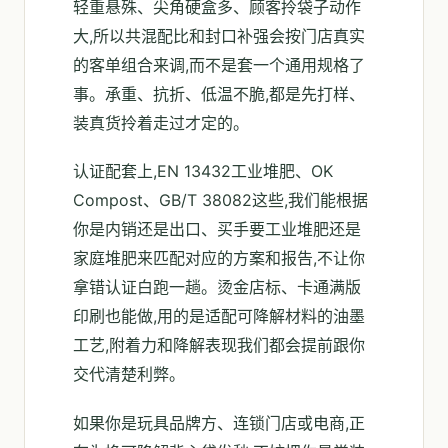
轻重悬殊、尖角硬盒多、顾客拎袋子动作
大,所以共混配比和封口补强会按门店真实
的客单组合来调,而不是套一个通用规格了
事。承重、抗折、低温不脆,都是先打样、
装真货拎着走过才定的。
认证配套上,EN 13432工业堆肥、OK
Compost、GB/T 38082这些,我们能根据
你是内销还是出口、买手要工业堆肥还是
家庭堆肥来匹配对应的方案和报告,不让你
拿错认证白跑一趟。烫金店标、卡通满版
印刷也能做,用的是适配可降解材料的油墨
工艺,附着力和降解表现我们都会提前跟你
交代清楚利弊。
如果你是玩具品牌方、连锁门店或电商,正