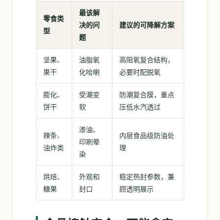
最该解
零食类
决的问
建议的可降解方案
型
题
坚果、
油脂氧
高阻氧复合结构，
果干
化哈喇
必要时配脱氧
膨化、
受潮变
防潮复合膜，重点
饼干
软
压低水汽透过
渗油、
辣条、
内层食品级防油处
印刷晕
油炸类
理
染
烘焙、
外观和
稳定热封参数，兼
糖果
封口
顾透明展示