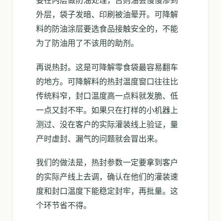
要在内层做防油处理，否则油会慢慢渗到
外层，袋子发暗、印刷被油晕开。可降解
料的防油涂层要选食品接触安全的，不能
为了防油用了不该用的助剂。
再说热封。这是可降解零食袋最容易翻车
的地方。可降解料的热封温度窗口往往比
传统料窄，封口温度高一点料就发脆、低
一点又封不牢。如果只在打样的小机器上
测过、没在客户的实际灌装线上验证，量
产时虚封、漏气的问题就会冒出来。
我们的做法是，热封参数一定要拿到客户
的实际产线上去调，确认在他们的灌装速
度和封口温度下能稳定封牢，再批量。这
个环节省不得。