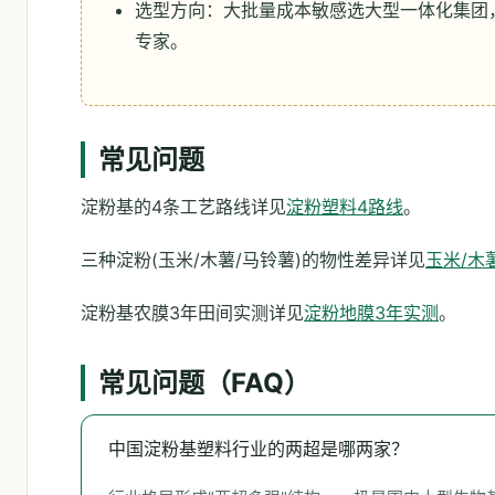
选型方向：大批量成本敏感选大型一体化集团，
专家。
常见问题
淀粉基的4条工艺路线详见
淀粉塑料4路线
。
三种淀粉(玉米/木薯/马铃薯)的物性差异详见
玉米/木
淀粉基农膜3年田间实测详见
淀粉地膜3年实测
。
常见问题（FAQ）
中国淀粉基塑料行业的两超是哪两家？