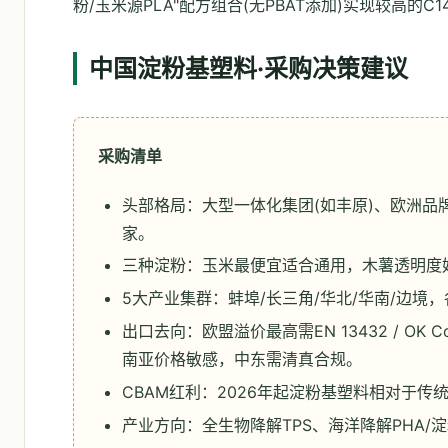
粉/玉米源PLA"配方组合(无PBAT添加)实现较高
中国淀粉基塑料·采购决策建议
采购清单
头部格局：大型一体化集团(如丰原)、欧洲品牌中国
家。
三种淀粉：玉米最便宜适合通用，木薯透明度
5大产业集群：蚌埠/长三角/华北/华南/边境
出口去向：欧盟溢价最高需EN 13432 / OK Comp
南亚价格敏感，中东需清真合规。
CBAM红利：2026年起淀粉基塑料相对于
产业方向：全生物降解TPS、海洋降解PHA/