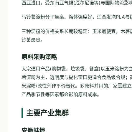
西亚进口，受东南亚气候(厄尔尼诺等)与国际物流影
马铃薯淀粉分子量高、熔体强度好，适合发泡PLA
三种淀粉的价格关系长期较稳定：玉米最便宜，木薯居
铃薯最贵。
原料采购策略
大宗通用产品(购物袋、垃圾袋、餐盒)以玉米淀粉为
薯淀粉为主，透明度与糊化窗口更适合食品级合规；高
米淀粉/改性剂作平价替代。多原料并用的厂家需建
产品季节性等因素都会影响原料成本。
主要产业集群
安徽蚌埠