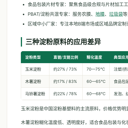
食品包装片材专家：聚焦食品级合规与片材加工
PBAT/淀粉共混专家：服务农膜、
地膜
、
垃圾袋
等
区域中小厂家：专注本地B端市场或区域品牌定制
三种淀粉原料的应用差异
淀粉类型
直链/支链比例
糊化温度
典型应
玉米淀粉
约27% / 73%
70—75℃
注塑/挤
木薯淀粉
约17% / 83%
60—65℃
食品包
马铃薯淀粉
约22% / 78%
60—68℃
发泡、
玉米淀粉是中国淀粉基塑料的主流原料，价格优势明
木薯淀粉糊化温度低、透明度好，适合食品包装与化