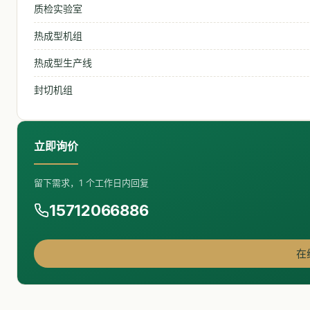
质检实验室
热成型机组
热成型生产线
封切机组
立即询价
留下需求，1 个工作日内回复
15712066886
在